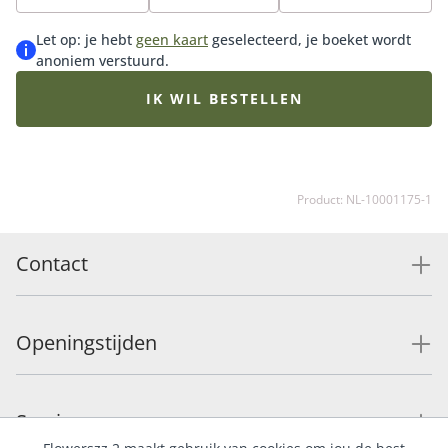
bloemist met de mooiste roze seizoensbloemen die op
dat moment goed verkrijgbaar zijn. Daardoor kan het
Let op: je hebt
geen kaart
geselecteerd, je boeket wordt
boeket iets afwijken van de getoonde afbeelding.
anoniem verstuurd.
IK WIL BESTELLEN
Product: NL-10001175-1
Contact
Openingstijden
Service