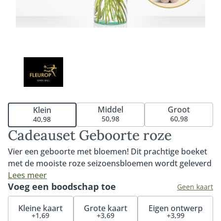
Middel
Groot
Klein
50,98
60,98
40,98
Cadeauset Geboorte roze
Vier een geboorte met bloemen! Dit prachtige boeket
met de mooiste roze seizoensbloemen wordt geleverd
in combinatie met een ultrazacht knuffelkonijn van
Lees meer
Voeg een boodschap toe
Little Dutch. Voor urenlang knuffelplezier. Het perfecte
Geen kaart
cadeau om te geven aan de nieuwe (groot)ouders. Het
Kleine kaart
Grote kaart
Eigen ontwerp
boeket wordt met zorg samengesteld door de
+1,69
+3,69
+3,99