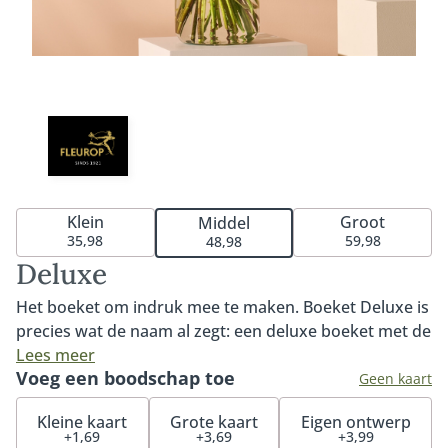
Klein
Groot
Middel
35,98
59,98
48,98
Deluxe
Het boeket om indruk mee te maken. Boeket Deluxe is
precies wat de naam al zegt: een deluxe boeket met de
mooiste bloemen van het seizoen. Rijkelijk, groot in al
Lees meer
Voeg een boodschap toe
haar charme en een ware blikvanger. Een boeket vol
Geen kaart
energieke kleuren en ultraverse bloemen. Een
Kleine kaart
Grote kaart
Eigen ontwerp
absolute aanrader. Tip: bestel onze heerlijke
+1,69
+3,69
+3,99