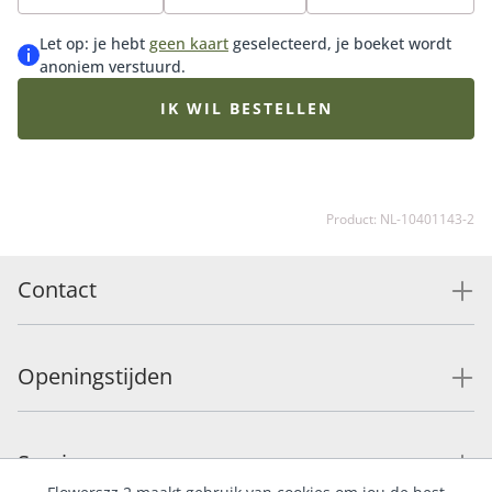
chocolade of bonbons of kies voor een bijpassende
vaas (de perfecte match met dit boeket).
Let op: je hebt
geen kaart
geselecteerd, je boeket wordt
anoniem verstuurd.
IK WIL BESTELLEN
Product: NL-10401143-2
Contact
Openingstijden
Service