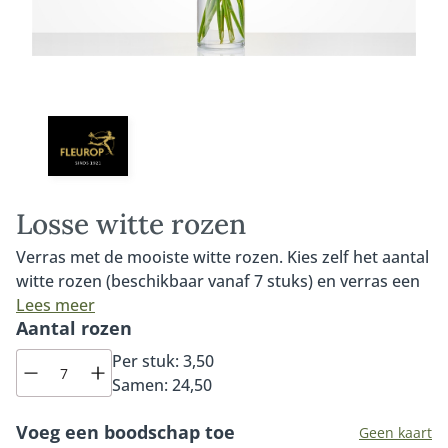
Losse witte rozen
Verras met de mooiste witte rozen. Kies zelf het aantal
witte rozen (beschikbaar vanaf 7 stuks) en verras een
dierbare met een prachtig witte rozen boeket. De
Lees meer
Aantal rozen
lokale Fleurop bloemist beschikt over de mooiste witte
Avalache rozen. Altijd dagvers en van de hoogste
Per stuk:
3,50
kwaliteit. De witte Avalanche roos is één van de
Samen:
24,50
mooiste rozen. Dankzij de grote rozenknop, de steel
van tenminste 60 centimeter en de pure en luxe
Voeg een boodschap toe
Geen kaart