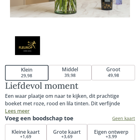
Middel
Groot
Klein
39,98
49,98
29,98
Liefdevol moment
Een waar plaatje om naar te kijken, dit prachtige
boeket met roze, rood en lila tinten. Dit verfijnde
boeket is de perfecte manier om jouw liefdevolle
Lees meer
Voeg een boodschap toe
boodschap over te brengen. Het boeket Liefdevol
Geen kaart
moment wordt met liefde gemaakt door de lokale
Kleine kaart
Grote kaart
Eigen ontwerp
vakbloemist en bevat de mooiste, dagverse
+1,69
+3,69
+3,99