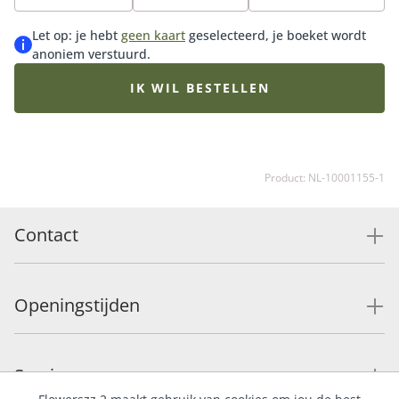
seizoensbloemen van dit moment. Tip: bestel direct
onze bijpassende vaas, onze heerlijke bonbons of
Let op: je hebt
geen kaart
geselecteerd, je boeket wordt
chocolade voor de ultieme verrassing.
anoniem verstuurd.
IK WIL BESTELLEN
Product: NL-10001155-1
Contact
Openingstijden
Service