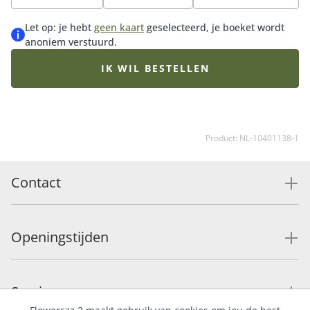
recht. Wil je je cadeau extra leuk maken? Onze
bonbons en chocolade zijn een absolute aanrader.
Let op: je hebt
geen kaart
geselecteerd, je boeket wordt
anoniem verstuurd.
IK WIL BESTELLEN
Product: NL-10401138-1
Contact
Openingstijden
Service