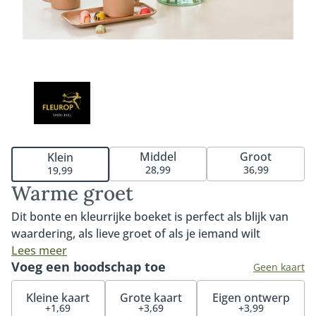
Middel
Groot
Klein
28,99
36,99
19,99
Warme groet
Dit bonte en kleurrijke boeket is perfect als blijk van
waardering, als lieve groet of als je iemand wilt
bedanken. Een boeket geschikt voor elke gelegenheid
Lees meer
Voeg een boodschap toe
dankzij de kleurrijke tinten. Een bont plukboeket waar
Geen kaart
je iedereen blij mee maakt. Tip: bestel een vaas bij je
Kleine kaart
Grote kaart
Eigen ontwerp
boeket. Zo komen de bloemen nog beter tot hun
+1,69
+3,69
+3,99